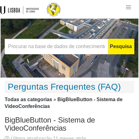
Togg
navi
Pesquisa
Perguntas Frequentes (FAQ)
Todas as categorias
»
BigBlueButton - Sistema de
VideoConferências
BigBlueButton - Sistema de
VideoConferências
Última atualização 11 meses atrás