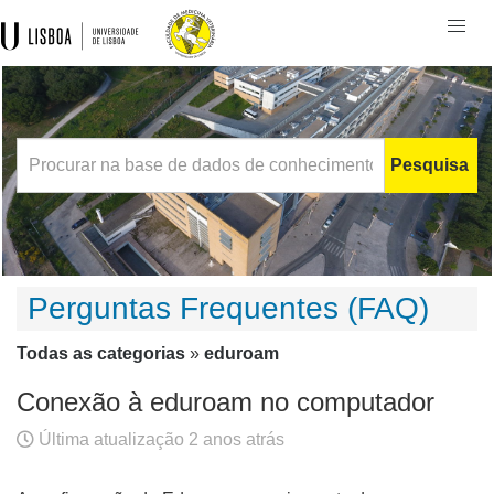
Togg
navi
Pesquisa
Perguntas Frequentes (FAQ)
Todas as categorias
»
eduroam
Conexão à eduroam no computador
Última atualização 2 anos atrás