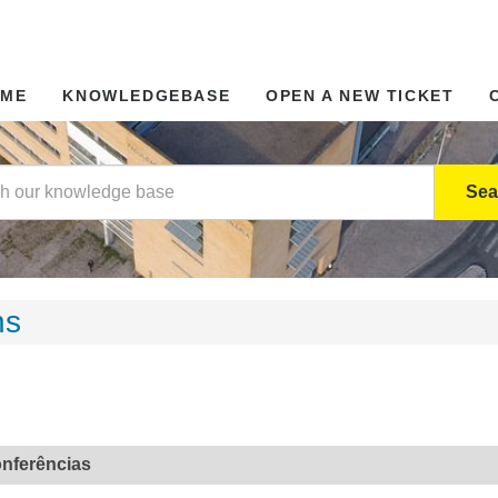
OME
KNOWLEDGEBASE
OPEN A NEW TICKET
Sea
ns
nferências