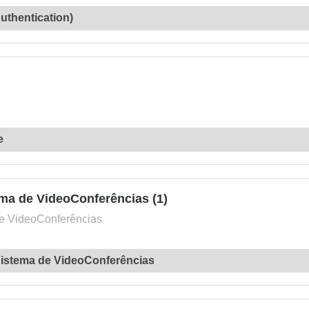
uthentication)
e
ma de VideoConferências (1)
de VideoConferências
Sistema de VideoConferências